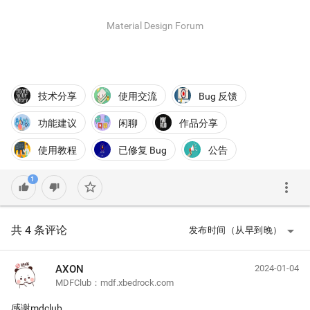
Material Design Forum
技术分享
使用交流
Bug 反馈
功能建议
闲聊
作品分享
使用教程
已修复 Bug
公告
1
more_vert
star_border
thumb_up
thumb_down
arrow_drop_down
共 4 条评论
发布时间（从早到晚）
AXON
2024-01-04
MDFClub：mdf.xbedrock.com
感谢mdclub