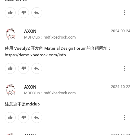
more_vert
reply
thumb_up
thumb_down
AXON
2024-09-24
MDFClub：mdf.xbedrock.com
使用 Vuetify2 开发的 Material Design Forum的介绍网址：
https://demo.xbedrock.com/info
more_vert
reply
thumb_up
thumb_down
AXON
2024-10-22
MDFClub：mdf.xbedrock.com
注意这不是mdclub
more_vert
reply
thumb_up
thumb_down