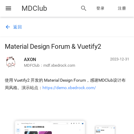
MDClub
menu
search
登录
注册
arrow_back
返回
Material Design Forum & Vuetify2
AXON
2023-12-31
MDFClub：mdf.xbedrock.com
使用 Vuetify2 开发的 Material Design Forum，感谢MDClub设计布
局风格。演示站点：
https://demo.xbedrock.com/