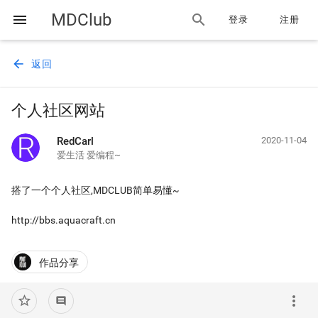
MDClub
menu
search
登录
注册
arrow_back
返回
个人社区网站
RedCarl
2020-11-04
爱生活 爱编程~
搭了一个个人社区,MDCLUB简单易懂~
http://bbs.aquacraft.cn
作品分享
more_vert
star_border
comment