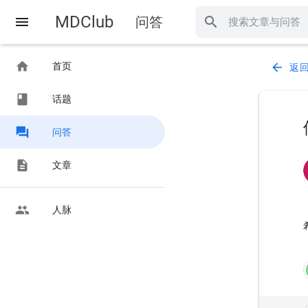
MDClub
menu
问答
search
home
首页
arrow_back
返
class
话题
forum
问答
description
文章
people
人脉