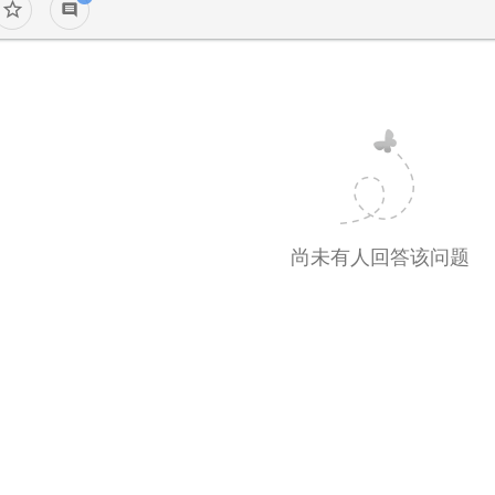
star_border
comment
尚未有人回答该问题