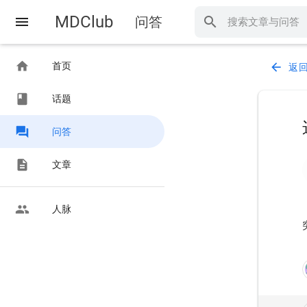
MDClub
menu
问答
search
home
首页
arrow_back
返
class
话题
forum
问答
description
文章
people
人脉