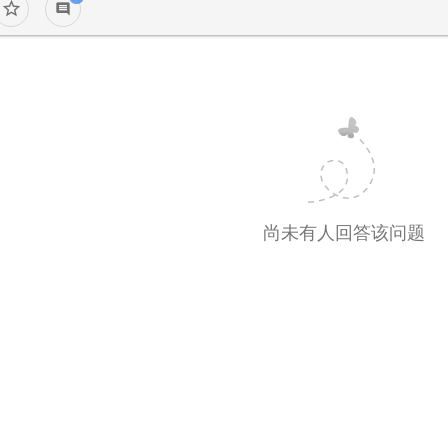
star_border
comment
尚未有人回答该问题