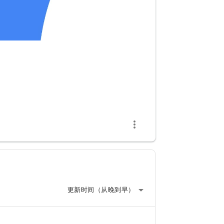
more_vert
arrow_drop_down
更新时间（从晚到早）