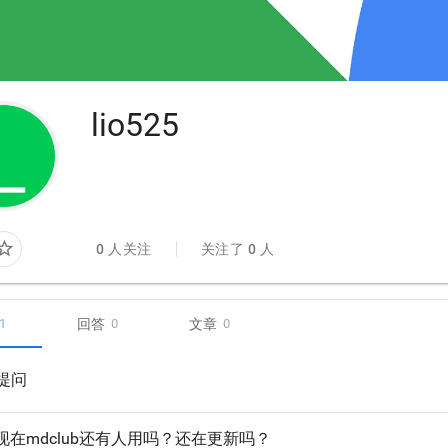
lio525
r_border
0
人关注
关注了
0
人
回答
文章
1
0
0
个提问
现在mdclub还有人用吗？还在更新吗？