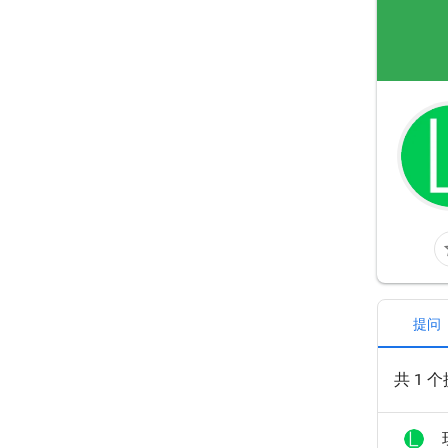
sta
提问
共 1 