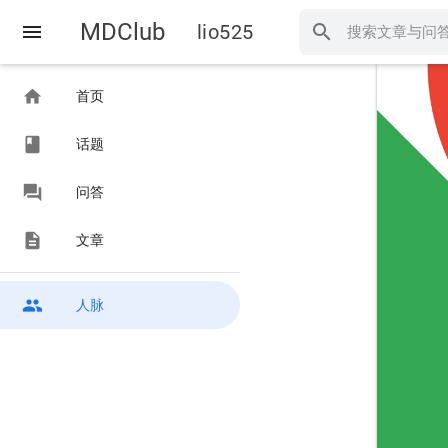
MDClub
menu
lio525
search
home
首页
class
话题
forum
问答
description
文章
people
人脉